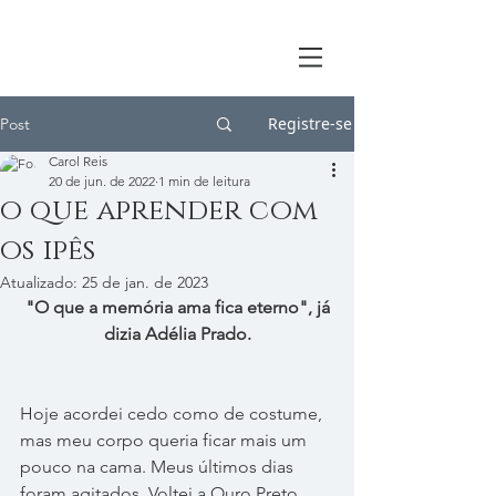
Registre-se
Post
Carol Reis
20 de jun. de 2022
1 min de leitura
o que aprender com
os ipês
Atualizado:
25 de jan. de 2023
"O que a memória ama fica eterno", já 
dizia Adélia Prado.
Hoje acordei cedo como de costume, 
mas meu corpo queria ficar mais um 
pouco na cama. Meus últimos dias 
foram agitados. Voltei a Ouro Preto 